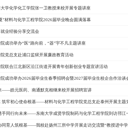
南大学化学化工学院张一卫教授来校开展专题讲座
夏”材料与化学工程学院2026届毕业晚会圆满落幕
研就业经验分享交流会
院成功举办“医”路向前，“器”宇不凡主题讲座
学院党总支赴浦口监狱开展廉政教育活动
学院联合江北新区沿江街道开展青年创新创业专题宣讲活动
院成功举办2026届毕业生春季招聘会暨2027届毕业生校企合作洽谈
来——皓元医药、南通默克相继来校开展招聘宣讲
 筑牢初心使命根基——材料与化学工程学院党总支赴泰州开展主题
 携手同行向未来——东南大学成贤学院制药与化学工程学院到访邗江
协同育人筑根基——我校赴扬州三所中学开展走访交流暨“教授进中学