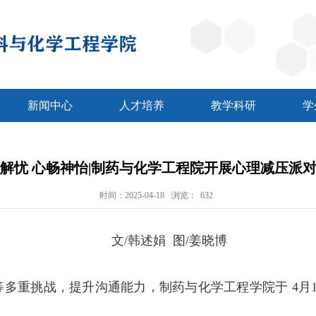
新闻中心
人才培养
教学科研
学
解忧 心畅神怡|制药与化学工程院开展心理减压派
时间：2025-04-18
浏览：
632
文/韩述娟 图/姜晓博
等多重挑战，提升沟通能力，制药与化学工程学院于
4
月