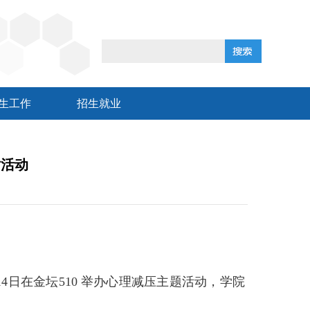
生工作
招生就业
对活动
14
日在金坛
510
举办心理减压主题活动，学院